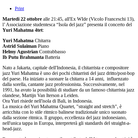
Print
Martedi 22 ottobre
alle 21:45, all'Ex WIde (Vicolo Franceschi 13),
l’ Associazione studentesca “Isola del jazz” presenta il concerto del
Yuri Mahatma 4tet
:
Yuri Mahatma
Chitarra
Astrid Sulaiman
Piano
Helmy Agustrian
Contrabbasso
Ib Putu Brahmanta
Batteria
Nato a Jakarta, capitale dell'Indonesia, il chitarrista e compositore
jazz Yuri Mahatma è uno dei pochi chitarristi del jazz dritto/post-bop
del paese. Ha iniziato a suonare la chitarra a 14 anni, influenzato
dalla sorella, cantante jazz professionista. Successivamente, nel
1991, ha avuto la possibilità di studiare da un famoso chitarrista jazz
olandese, Martijn Van Iterson a Leiden.
Ora Yuri risiede nell'isola di Bali, in Indonesia.
La musica del Yuri Mahatma Quartet, "straight and stretch", è
arricchita con lo stile ritmico balinese tradizionale unico suonato
dalla sezione ritmica. Il gruppo, eccellenza del jazz indonesiano,
nell'unica tappa in Europa, interpreterà gli standards del straight-a-
head-jazz.