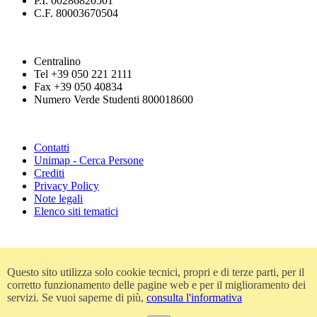
P.I. 00286820501
C.F. 80003670504
Centralino
Tel +39 050 221 2111
Fax +39 050 40834
Numero Verde Studenti 800018600
Contatti
Unimap - Cerca Persone
Crediti
Privacy Policy
Note legali
Elenco siti tematici
Urp
Questo sito utilizza solo cookie tecnici, propri e di terze parti, per il
Accessibilità
corretto funzionamento delle pagine web e per il miglioramento dei
Amministrazione trasparente
servizi. Se vuoi saperne di più,
consulta l'informativa
Atti di notifica
Albo ufficiale