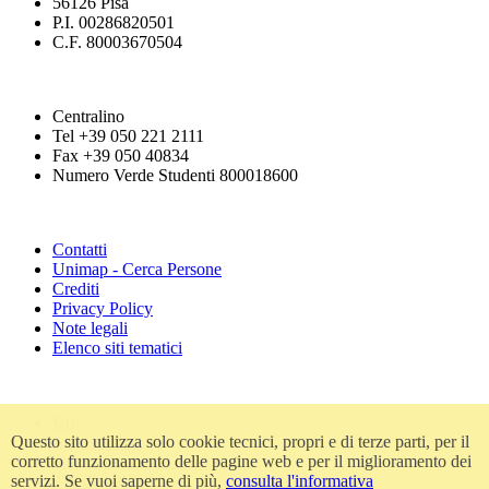
56126 Pisa
P.I. 00286820501
C.F. 80003670504
Centralino
Tel +39 050 221 2111
Fax +39 050 40834
Numero Verde Studenti 800018600
Contatti
Unimap - Cerca Persone
Crediti
Privacy Policy
Note legali
Elenco siti tematici
Urp
Questo sito utilizza solo cookie tecnici, propri e di terze parti, per il
Accessibilità
corretto funzionamento delle pagine web e per il miglioramento dei
Amministrazione trasparente
servizi. Se vuoi saperne di più,
consulta l'informativa
Atti di notifica