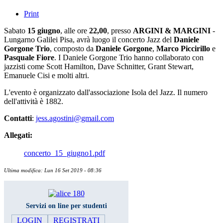
Print
Sabato
15 giugno
, alle ore
22,00
, presso
ARGINI & MARGINI
-
Lungarno Galilei Pisa, avrà luogo il concerto Jazz del
Daniele
Gorgone Trio
, composto da
Daniele Gorgone
,
Marco Piccirillo
e
Pasquale Fiore
. I Daniele Gorgone Trio hanno collaborato con
jazzisti come Scott Hamilton, Dave Schnitter, Grant Stewart,
Emanuele Cisi e molti altri.
L'evento è organizzato dall'associazione Isola del Jazz. Il numero
dell'attività è 1882.
Contatti
:
jess.agostini@gmail.com
Allegati:
concerto_15_giugno1.pdf
Ultima modifica: Lun 16 Set 2019 - 08:36
Servizi on line per studenti
LOGIN
REGISTRATI