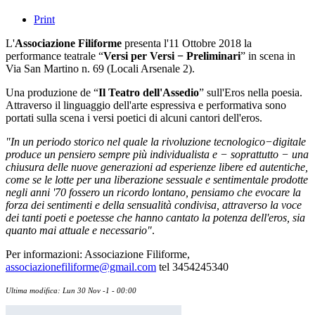
Print
L'
Associazione Filiforme
presenta l'11 Ottobre 2018 la
performance teatrale “
Versi per Versi − Preliminari
” in scena in
Via San Martino n. 69 (Locali Arsenale 2).
Una produzione de “
Il Teatro dell'Assedio
” sull'Eros nella poesia.
Attraverso il linguaggio dell'arte espressiva e performativa sono
portati sulla scena i versi poetici di alcuni cantori dell'eros.
"In un periodo storico nel quale la rivoluzione tecnologico−digitale
produce un pensiero sempre più individualista e − soprattutto − una
chiusura delle nuove generazioni ad esperienze libere ed autentiche,
come se le lotte per una liberazione sessuale e sentimentale prodotte
negli anni '70 fossero un ricordo lontano, pensiamo che evocare la
forza dei sentimenti e della sensualità condivisa, attraverso la voce
dei tanti poeti e poetesse che hanno cantato la potenza dell'eros, sia
quanto mai attuale e necessario"
.
Per informazioni: Associazione Filiforme,
associazionefiliforme@gmail.com
tel 3454245340
Ultima modifica: Lun 30 Nov -1 - 00:00