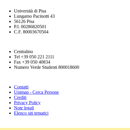
Università di Pisa
Lungarno Pacinotti 43
56126 Pisa
P.I. 00286820501
C.F. 80003670504
Centralino
Tel +39 050 221 2111
Fax +39 050 40834
Numero Verde Studenti 800018600
Contatti
Unimap - Cerca Persone
Crediti
Privacy Policy
Note legali
Elenco siti tematici