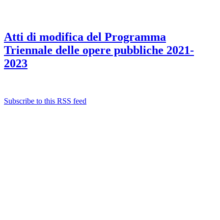
Atti di modifica del Programma
Triennale delle opere pubbliche 2021-
2023
Subscribe to this RSS feed
Albo ufficiale
CUG - Comitato Unico di Garanzia
Whistleblowing
Energy Management
Amministrazione trasparente
Elezioni