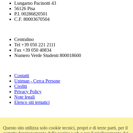
Lungarno Pacinotti 43
56126 Pisa
P.I. 00286820501
C.F. 80003670504
Centralino
Tel +39 050 221 2111
Fax +39 050 40834
Numero Verde Studenti 800018600
Contatti
Unimap - Cerca Persone
Crediti
Privacy Policy
Note legali
Elenco siti tematici
Urp
Accessibilità
Questo sito utilizza solo cookie tecnici, propri e di terze parti, per il