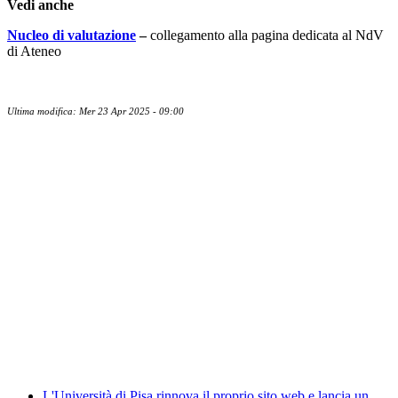
Vedi anche
Nucleo di valutazione
–
collegamento alla pagina dedicata al NdV
di Ateneo
Ultima modifica: Mer 23 Apr 2025 - 09:00
Albo ufficiale
CUG - Comitato Unico di Garanzia
Whistleblowing
Energy Management
Amministrazione trasparente
Elezioni
News
L'Università di Pisa rinnova il proprio sito web e lancia un