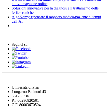
nuovo magazine online
Soluzioni innovative per la diagnosi e il trattamento delle
ferite croniche
AlgoNomy: ripensare il rapporto medico-paziente ai tempi
dell’AI
Eventi
Seguici su
Università di Pisa
Lungarno Pacinotti 43
56126 Pisa
P.I. 00286820501
C.F. 80003670504