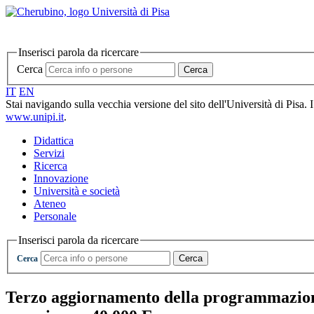
Inserisci parola da ricercare
Cerca
Cerca
IT
EN
Stai navigando sulla vecchia versione del sito dell'Università di Pisa. 
www.unipi.it
.
Didattica
Servizi
Ricerca
Innovazione
Università e società
Ateneo
Personale
Inserisci parola da ricercare
Cerca
Cerca
Terzo aggiornamento della programmazione p