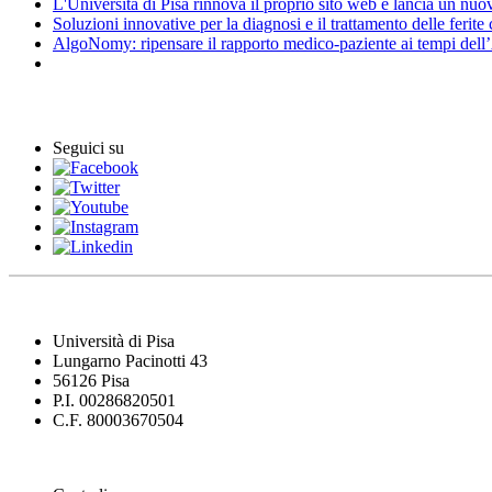
L'Università di Pisa rinnova il proprio sito web e lancia un nu
Soluzioni innovative per la diagnosi e il trattamento delle ferite
AlgoNomy: ripensare il rapporto medico-paziente ai tempi dell
Eventi
Seguici su
Università di Pisa
Lungarno Pacinotti 43
56126 Pisa
P.I. 00286820501
C.F. 80003670504