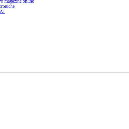
ovo magazine online
 croniche
’AI