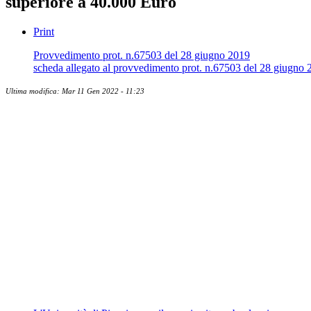
superiore a 40.000 Euro
Print
Provvedimento prot. n.67503 del 28 giugno 2019
scheda allegato al provvedimento prot. n.67503 del 28 giugno 
Ultima modifica: Mar 11 Gen 2022 - 11:23
Albo ufficiale
CUG - Comitato Unico di Garanzia
Whistleblowing
Energy Management
Amministrazione trasparente
Elezioni
News